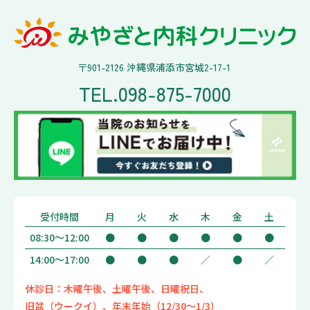
〒901-2126 沖縄県浦添市宮城2-17-1
TEL.
098-875-7000
受付時間
月
火
水
木
金
土
08:30～12:00
●
●
●
●
●
●
14:00～17:00
●
●
●
／
●
／
休診日：木曜午後、土曜午後、日曜祝日、
旧盆（ウークイ）、
年末年始（12/30～1/3）